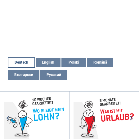
Deutsch
English
Polski
Română
Български
Русский